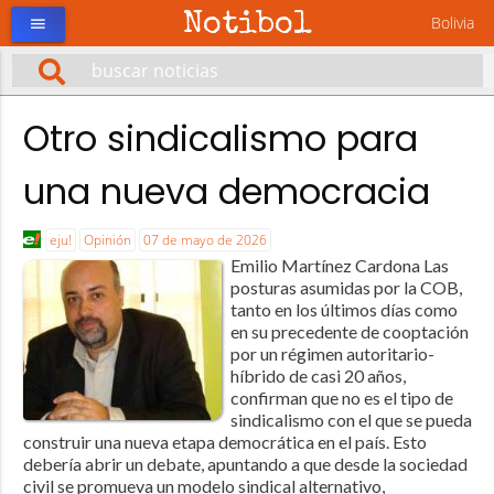
Notibol
Bolivia
menu
Otro sindicalismo para
una nueva democracia
eju!
Opinión
07 de mayo de 2026
Emilio Martínez Cardona Las
posturas asumidas por la COB,
tanto en los últimos días como
en su precedente de cooptación
por un régimen autoritario-
híbrido de casi 20 años,
confirman que no es el tipo de
sindicalismo con el que se pueda
construir una nueva etapa democrática en el país. Esto
debería abrir un debate, apuntando a que desde la sociedad
civil se promueva un modelo sindical alternativo,