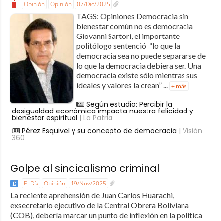
Opinión
Opinión
07/Dic/2025
TAGS: Opiniones Democracia sin
bienestar común no es democracia
Giovanni Sartori, el importante
politólogo sentenció: “lo que la
democracia sea no puede separarse de
lo que la democracia debiera ser. Una
democracia existe sólo mientras sus
ideales y valores la crean” ...
+ más
Según estudio: Percibir la
desigualdad económica impacta nuestra felicidad y
bienestar espiritual
| La Patria
Pérez Esquivel y su concepto de democracia
| Visión
360
Golpe al sindicalismo criminal
El Día
Opinión
19/Nov/2025
La reciente aprehensión de Juan Carlos Huarachi,
exsecretario ejecutivo de la Central Obrera Boliviana
(COB), debería marcar un punto de inflexión en la política