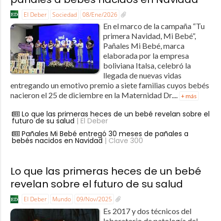
El Deber
Sociedad
08/Ene/2026
En el marco de la campaña “Tu
primera Navidad, Mi Bebé”,
Pañales Mi Bebé, marca
elaborada por la empresa
boliviana Italsa, celebró la
llegada de nuevas vidas
entregando un emotivo premio a siete familias cuyos bebés
nacieron el 25 de diciembre en la Maternidad Dr....
+ más
Lo que las primeras heces de un bebé revelan sobre el
futuro de su salud
| El Deber
Pañales Mi Bebé entregó 30 meses de pañales a
bebés nacidos en Navidad
| Clave 300
Lo que las primeras heces de un bebé
revelan sobre el futuro de su salud
El Deber
Mundo
09/Nov/2025
Es 2017 y dos técnicos del
laboratorio de patología del