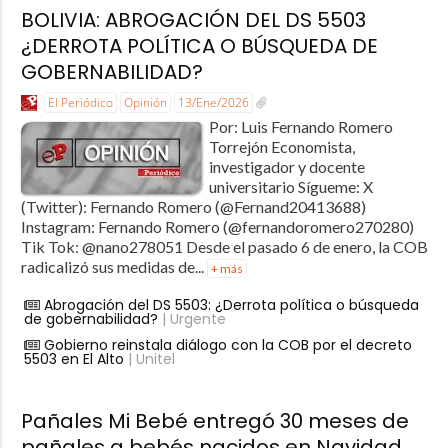
BOLIVIA: ABROGACIÓN DEL DS 5503
¿DERROTA POLÍTICA O BÚSQUEDA DE
GOBERNABILIDAD?
El Periódico
Opinión
13/Ene/2026
Por: Luis Fernando Romero
Torrejón Economista,
investigador y docente
universitario Sígueme: X
(Twitter): Fernando Romero (@Fernand20413688)
Instagram: Fernando Romero (@fernandoromero270280)
Tik Tok: @nano278051 Desde el pasado 6 de enero, la COB
radicalizó sus medidas de...
+ más
Abrogación del DS 5503: ¿Derrota política o búsqueda
de gobernabilidad?
| Urgente
Gobierno reinstala diálogo con la COB por el decreto
5503 en El Alto
| Unitel
Pañales Mi Bebé entregó 30 meses de
pañales a bebés nacidos en Navidad