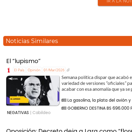
IR A LA NOT
Noticias Similares
El “lupismo”
El País
Opinión
01/Mar/2026
Semana política dispar que acabó 
variedad de versiones “oficiales” pa
acabar con esa anomalía que ya se 
La gasolina, la plata del avión 
GOBIERNO DESTINA BS 696.000
NEGATIVAS
| Cabildeo
Oposición: Decreto deja a Lara como “flor