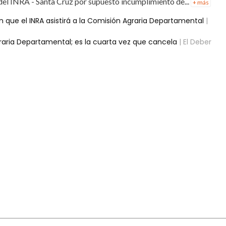
el INRA - Santa Cruz por supuesto incumplimiento de...
+ más
que el INRA asistirá a la Comisión Agraria Departamental
|
graria Departamental; es la cuarta vez que cancela
| El Deber