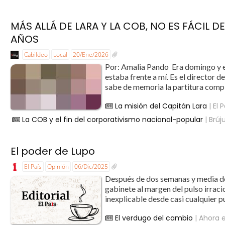
MÁS ALLÁ DE LARA Y LA COB, NO ES FÁCIL
AÑOS
Cabildeo
Local
20/Ene/2026
Por: Amalia Pando Era domingo y e
estaba frente a mí. Es el director d
sabe de memoria la partitura compl
La misión del Capitán Lara
| El 
La COB y el fin del corporativismo nacional-popular
| Brúju
El poder de Lupo
El País
Opinión
06/Dic/2025
Después de dos semanas y media del
gabinete al margen del pulso irraci
inexplicable desde casi cualquier pu
El verdugo del cambio
| Ahora e