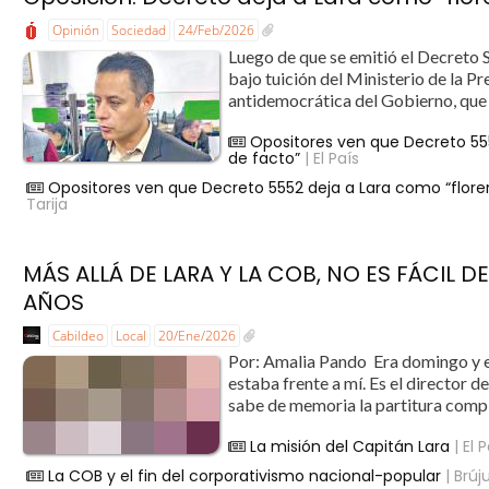
Opinión
Sociedad
24/Feb/2026
Luego de que se emitió el Decreto 
bajo tuición del Ministerio de la P
antidemocrática del Gobierno, que r
Opositores ven que Decreto 555
de facto”
| El País
Opositores ven que Decreto 5552 deja a Lara como “flore
Tarija
MÁS ALLÁ DE LARA Y LA COB, NO ES FÁCIL
AÑOS
Cabildeo
Local
20/Ene/2026
Por: Amalia Pando Era domingo y e
estaba frente a mí. Es el director d
sabe de memoria la partitura compl
La misión del Capitán Lara
| El 
La COB y el fin del corporativismo nacional-popular
| Brúju