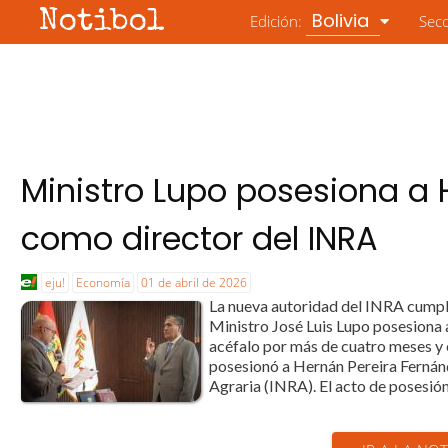
Notibol
Bolivia
Edición:
Sec
Ministro Lupo posesiona a 
como director del INRA
eju!
Economía
01 de abril de 2026
La nueva autoridad del INRA cumpli
Ministro José Luis Lupo posesiona
acéfalo por más de cuatro meses y e
posesionó a Hernán Pereira Fernán
Agraria (INRA). El acto de posesión