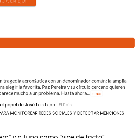
ICIA EN EJU!
en tragedia aeronáutica con un denominador común: la amplia
ra elegir la favorita. Paz Pereira y su círculo cercano quieren
parece mucho a un problema. Hasta ahora...
+ más
y el papel de José Luis Lupo
| El País
 PARA MONITOREAR REDES SOCIALES Y DETECTAR MENCIONES
ero” y a Lupo como “vice de facto”