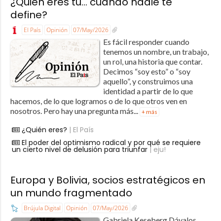
¿Quién eres tú… cuando nadie te
define?
El País
Opinión
07/May/2026
Es fácil responder cuando
tenemos un nombre, un trabajo,
un rol, una historia que contar.
Decimos “soy esto” o “soy
aquello”, y construimos una
identidad a partir de lo que
hacemos, de lo que logramos o de lo que otros ven en
nosotros. Pero hay una pregunta más...
+ más
¿Quién eres?
| El País
El poder del optimismo radical y por qué se requiere
un cierto nivel de delusión para triunfar
| eju!
Europa y Bolivia, socios estratégicos en
un mundo fragmentado
Brújula Digital
Opinión
07/May/2026
Gabriela Keseberg Dávalos ​