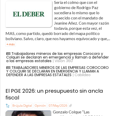
Sería el colmo que con el
gobierno de Rodrigo Paz
sucediera lo mismo que lo
acaecido con el mandato de
Jeanine Añez. Con mayor razón
todavía, porque esta vez, el
MAS, como partido, quedó borrado del mapa político
boliviano. Salvo, claro, que nos hayamos equivocado y que,...
+ más
Trabajadores mineros de las empresas Corocoro y
Colquiri se declaran en emergencia y llaman a defender
a las empresas estatales
| Visión 360
TRABAJADORES MINEROS DE LAS EMPRESAS COROCORO
Y COLQUIRI SE DECLARAN EN EMERGENCIA Y LLAMAN A
DEFENDER A LAS EMPRESAS ESTATALES
| Cabildeo
El PGE 2026: un presupuesto sin ancla
fiscal
Brújula Digital
Opinión
07/May/2026
Gonzalo Colque “Las