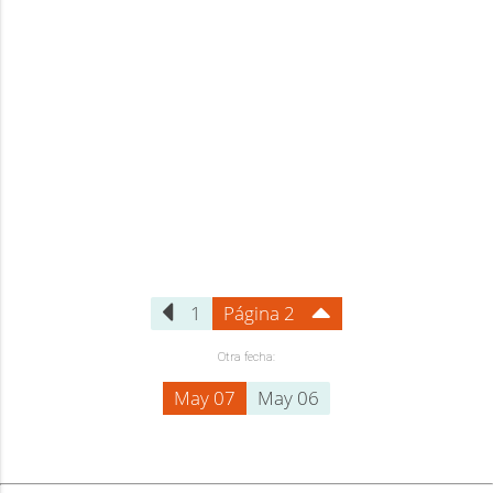
1
Página 2
Otra fecha:
May 07
May 06